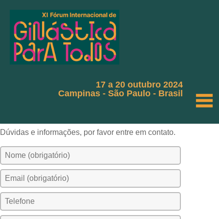
17 a 20 outubro 2024
Campinas - São Paulo - Brasil
CONTATO
Dúvidas e informações, por favor entre em contato.